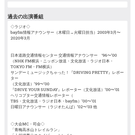
過去の出演番組
◇ラジオ◇
bayfm情報アナウンサー（木曜日→火曜日担当）2003年3月〜
2020年3月
日本道路交通情報センター 交通情報アナウンサー ‘96〜’00
（NHK FM横浜・ニッポン放送・文化放送・ラジオ日本・
TOKYO FM・FM横浜）
サンデーミュージックちゃった！『DRIVING PRETTY』レポー
ター
（文化放送）’99〜’00
『DRIVE YOUR SUNDAY』レポーター（文化放送）’00〜’01
ヘリコプター交通情報レポーター（
TBS・文化放送・ラジオ日本・bayfm）’00〜’01
日曜日アナウンサー（ラジオたんぱ）’02〜’03 他
◇大会MC・司会◇
「青梅高水山トレイルラン」