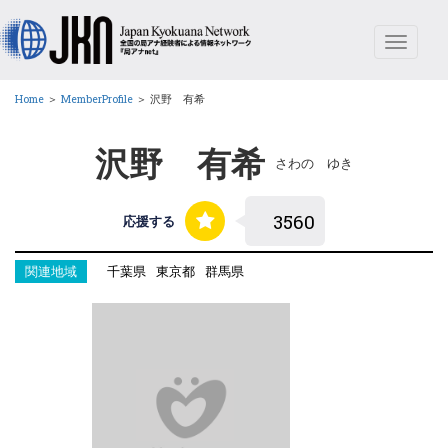
Toggle
navigat
Home
＞
MemberProfile
＞
沢野 有希
沢野 有希
さわの ゆき
応援する
関連地域
千葉県
東京都
群馬県