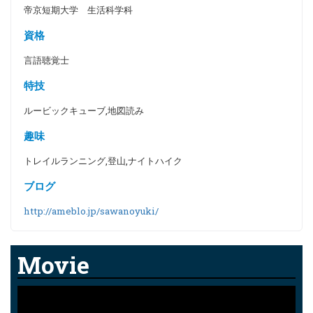
帝京短期大学 生活科学科
資格
言語聴覚士
特技
ルービックキューブ,地図読み
趣味
トレイルランニング,登山,ナイトハイク
ブログ
http://ameblo.jp/sawanoyuki/
Movie