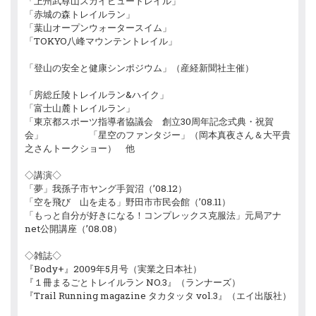
「上州武尊山スカイビュートレイル」
「赤城の森トレイルラン」
「葉山オープンウォータースイム」
「TOKYO八峰マウンテントレイル」
「登山の安全と健康シンポジウム」（産経新聞社主催）
「房総丘陵トレイルラン&ハイク」
「富士山麓トレイルラン」
「東京都スポーツ指導者協議会 創立30周年記念式典・祝賀
会」 「星空のファンタジー」（岡本真夜さん＆大平貴
之さんトークショー） 他
◇講演◇
「夢」我孫子市ヤング手賀沼（’08.12）
「空を飛び 山を走る」野田市市民会館（’08.11）
「もっと自分が好きになる！コンプレックス克服法」元局アナ
net公開講座（’08.08）
◇雑誌◇
『Body+』2009年5月号（実業之日本社）
『１冊まるごとトレイルラン NO.3』（ランナーズ）
『Trail Running magazine タカタッタ vol.3』（エイ出版社）