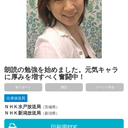
朗読の勉強を始めました。元気キャラ
に厚みを増すべく奮闘中！
旅リポート
朗読
イベント司会
出身放送局
ＮＨＫ水戸放送局
（茨城県）
ＮＨＫ新潟放送局
（新潟県）
印刷用PDF