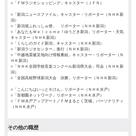
○「ＦＭラジオショッピング」キャスター（ＪＦＮ）
○「新潟ニュースファイル」キャスター・リポーター（ＮＨＫ新
潟）
○「新潟発ふれっしゅ便」 リポーター（ＮＨＫ新潟）
○「あなたもＷｅｌｃｏｍｅ！ゆうどき新潟」リポーター・天気
キャスター（ＮＨＫ新潟）
○「くらしのガイド新潟」キャスター（ＮＨＫ新潟）
○「新潟ラジオセンター」進行（ＮＨＫ新潟）
○「中越地震被災地向け情報番組」キャスター・リポーター（Ｎ
ＨＫ新潟）
○「ＮＨＫ全国学校音楽コンクール新潟県大会」司会（ＮＨＫ新
潟）
○「全国高校野球新潟大会 決勝」リポーター（ＮＨＫ新潟）
○「こんにちはいっと６けん」リポーター（ＮＨＫ水戸）
○「首都圏ネットワーク」リポーター（ＮＨＫ水戸）
○「ＦＭ水戸アップデート／ＦＭまるとく茨城」パーソナリティ
（ＮＨＫ水戸）
その他の職歴