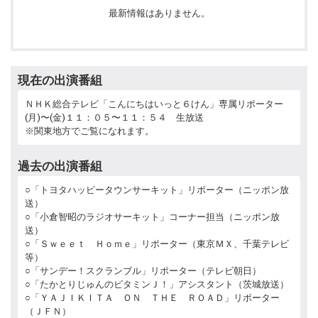
最新情報はありません。
現在の出演番組
ＮＨＫ総合テレビ「こんにちはいっと６けん」専属リポーター
(月)〜(金)１１：０５〜１１：５４ 生放送
※関東地方でご覧になれます。
過去の出演番組
○「トヨタハッピータウンサーキット」リポーター（ニッポン放
送）
○「小倉智昭のラジオサーキット」コーナー担当（ニッポン放
送）
○「Ｓｗｅｅｔ Ｈｏｍｅ」リポーター（東京ＭＸ、千葉テレビ
等）
○「サンデー！スクランブル」リポーター（テレビ朝日）
○「たかとりじゅんのビタミンＪ！」アシスタント（茨城放送）
○「ＹＡＪＩＫＩＴＡ ＯＮ ＴＨＥ ＲＯＡＤ」リポーター
（ＪＦＮ）