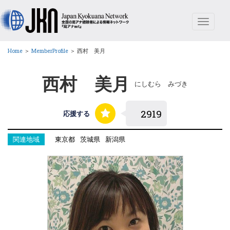
Toggle
navigat
Home
＞
MemberProfile
＞
西村 美月
西村 美月
にしむら みづき
応援する
関連地域
東京都
茨城県
新潟県