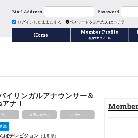
Mail Address
Password
ログインしたままにする
パスワードを忘れた方はコチラ
Member Profile
Home
会員プロフィール
バイリンガルアナウンサー＆
Gsアナ！
Member'
語学
経済ニュース
スポーツ
送局
んぼテレビジョン
（山形県）