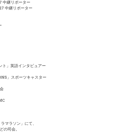
7 中継リポーター
17 中継リポーター
ー
ント」英語インタビュアー
 LIONS」スポーツキャスター
司会
MC
ルトラマラソン」にて、
どの司会。