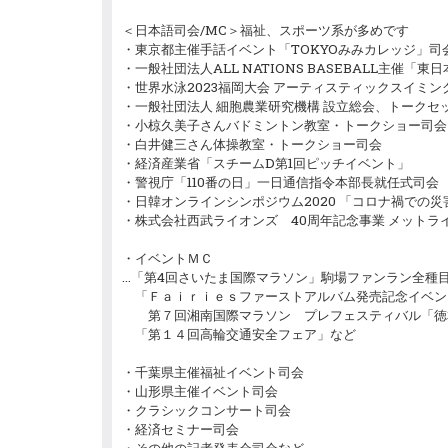
＜日本語司会/MC＞福祉、スポーツ系が多めです
・東京都主催手話イベント「TOKYOみみカレッジ」司
・一般社団法人ALL NATIONS BASEBALL主催
・世界水泳2023福岡大会 アーティスティックスイミ
・一般社団法人 細胞農業研究機構 設立総会、トークセ
・小椋久美子さんバドミントン教室・トークショー司会
・白井健三さん体操教室・トークショー司会
・経済産業省「スチームD第1回ピッチイベント」
・警視庁「110番の日」一日通信指令本部長就任式司会
・日韓オンラインシンポジウム2020 「コロナ禍での
・株式会社西武ライオンズ 40周年記念事業 メット
・イベントＭＣ
…「第4回さいたま国際マラソン」駒場ファンラン全種
「Ｆａｉｒｉｅｓファーストアルバム発売記念イベン
第７回湘南国際マラソン プレフェスティバル「徳
「第１４回高輪交通安全フェア」など
・千葉県主催福祉イベント司会
・山形県主催イベント司会
・クラシックコンサート司会
・経済セミナー司会