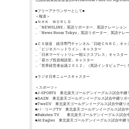
■フリーアナウンサーとして■
＜報道＞
●ＮＨＫ ＷＯＲＬＤ
…「NEWSLINE」英語リポーター、英語ナレーション
…「News Room Tokyo」英語リポーター、英語ナレ
●ＣＳ放送 経済専門チャンネル「日経ＣＮＢＣ」キャ
…「ビジネスヘッドライン」キャスター
…「日米マーケットリレー朝エクスプレス」キャスター
…「昼カブ投資相談室」キャスター
…「世界経営者会議２０１２」（英語インタビュアー）
●ラジオ日本ニュースキャスター
＜スポーツ＞
■J-SPORTS 東北楽天ゴールデンイーグルス試合中
■DAZN 東北楽天ゴールデンイーグルス試合中継リポ
■TwellV 東北楽天ゴールデンイーグルス試合中継リ
■パ・リーグTV 東北楽天ゴールデンイーグルス試合
■Rakuten TV 東北楽天ゴールデンイーグルス試
■At Eagles 東北楽天ゴールデンイーグルス試合中継