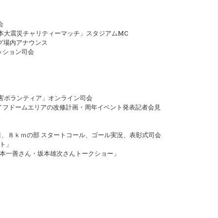
会
「東日本大震災チャリティーマッチ」スタジアムMC
ング場内アナウンス
ッション司会
災害ボランティア」オンライン司会
ライフドームエリアの改修計画・周年イベント発表記者会見
目、８ｋｍの部 スタートコール、ゴール実況、表彰式司会
ト」
本一善さん・坂本雄次さんトークショー」