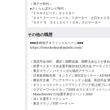
＜局アナ時代＞
●さくらんぼテレビ時代：
『ＦＮＮスピーク』キャスター
『ＳＡＹスーパーニュース』リポーター・土日キャスタ
『ＳＡＹ’Ｓ ＳＥＬＥＣＴＩＯＮ』ナビゲーター
その他の職歴
■■■倉林知子オフィシャルページ■■■
https://tomokokurabayashi.com/
＜英語司会/MC、通訳＞国際会議、国際大会などが多
・世界マスターズ水泳選手権2023九州大会 アーティ
・東京マラソン バイリンガル場内アナウンス
・日本政府観光局「オンラインMICEセミナー～ADVA
・横浜市主催「アジアスマートシティ会議」英語司会 第
・ギリシャコスメティックブランド アジア初上陸プレ
・ラグビーワールドカップ2019 ホスピタリティイベン
・Manchester City選手来日イベント2010
・ＭＬＢ選手トークショー
・東京マラソンVIPパーティー