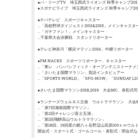
●パ・リーグTV 埼玉西武ライオンズ 秋季キャンプ201
●スポナビライブ 埼玉西武ライオンズ 秋季キャンプ20
●チバテレビ スポーツキャスター
…「高校野球ダイジェスト2011&2015」メインキャスタ
…「ガチファン！」メインキャスター
…千葉県大会決勝戦 スタンドリポーター
●テレビ神奈川「横浜マラソン2016」中継リポーター
●FM NACK5 スポーツリポーター、キャスター
…「東レ パンパシフィック・オープンテニストーナメ
…「さいたま国際マラソン」英語インタビュアー
…「SPORTS WORLD」「SPO-NOW」「SUNDAY
●さいたま国際マラソン2018,2019 大会MC、表彰式
●ランナーズウェルネス主催 ウルトラマラソン 大会
…「弟7回湘南国際マラソン」
…「第2回チャレンジ富士五湖」
…「第1回飛騨高山ウルトラマラソン」
…「第18回、19回星の郷八ヶ岳野辺山高原100ｋｍウ
開会式・スタート式・ゴールコール・表彰式・閉会式な