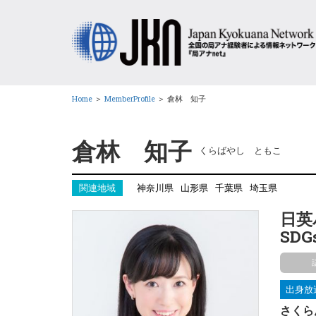
Home
＞
MemberProfile
＞
倉林 知子
倉林 知子
くらばやし ともこ
関連地域
神奈川県
山形県
千葉県
埼玉県
日英
SD
出身放
さくら