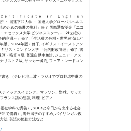
ビジネススクール在学中 イギリス・エセックス大
 Ｃｅｒｔｉｆｉｃａｔｅ ｉｎ Ｅｎｇｌｉｓｈ
所 ・ 国連平和大学 ・ 国連大学グローバルヘルス
現のための発展の権利」修了 国際通貨基金「エコ
ス・エセックス大学 ビジネススクール「21世紀の
会的意識～」修了,「生活費の危機～世界経済はど
年版、2024年版）修了, イギリス・イーストアン
イギリス・ロンドン大学 「公的財政管理」修了, 書
珠算・暗算４級, 普通自動車免許, ジュニア・アス
ナリスト２級, サッカー審判, フェアトレードコン
コア書き （テレビ地上波・ラジオでプロ野球中継の
スティックスイミング、マラソン、野球、サッカ
フランス語の勉強, 料理, ピアノ
福祉学科で講義）, SDGsと今日から出来る社会
科で講義）, 海外留学のすすめ, バイリンガル教
方法, 英語の勉強方法など
/