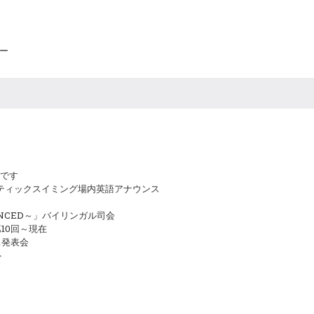
ー
めです
スティックスイミング場内英語アナウンス
NCED～」バイリンガル司会
10回～現在
ス発表会
ト