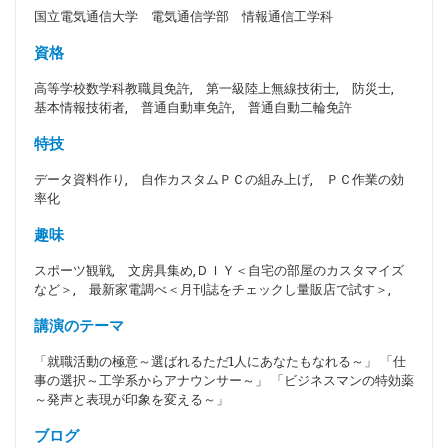
国立電気通信大学 電気通信学部 情報通信工学科
資格
高等学校数学科教職員免許, 第一級陸上無線技術士, 防災士,
基本情報技術者, 普通自動車免許, 普通自動二輪免許
特技
データ資料作り, 自作カスタムＰＣの組み上げ, ＰＣ作業の効
率化
趣味
スポーツ観戦, 文房具集め,ＤＩＹ＜自宅の部屋のカスタマイズ
など＞, 最新家電調べ＜月刊誌をチェックし量販店で試す＞,
講演のテーマ
「就職活動の極意～選ばれるただ1人にあなたもなれる～」 「仕
事の選択～工学系からアナウンサー～」 「ビジネスマンの特効薬
～発声と表現が印象を変える～」
ブログ