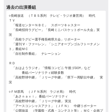
過去の出演番組
○長崎放送 （ＴＢＳ系列 テレビ・ラジオ兼営局） 時代
ＴＶ
「報道センターＮＢＣ」 スポーツキャスター
「長崎招待ラグビー」「長崎ミニバスケットボール大会」実
況
「高校ラグビー選手権長崎県大会」リポーター
「週刊 V・ファーレン」「シニアオープンゴルフトーナメン
ト」番組ＭＣ
「自社制作番組」 ナレーション
ＲＤ
「おはようラジオ」「情報コンビニ 午後ゴGO!!」など
番組パーソナリティ経験多数
「高校野球中継」「Ｊリーグ中継」「県下一周駅伝中継」 実
況
○ＦＭ群馬 （ＪＦＮ系列 ラジオ局） 時代
「あさｎａｖｉ」 番組パーソナリティ
「高校野球中継」「Ｊリーグ中継」 実況
「アースコンシャスアクト」（ＪＦＮ） 中継リポーター
「公開放送 （学園祭・式典・コンテスト等）」ＭＣ・企画プ