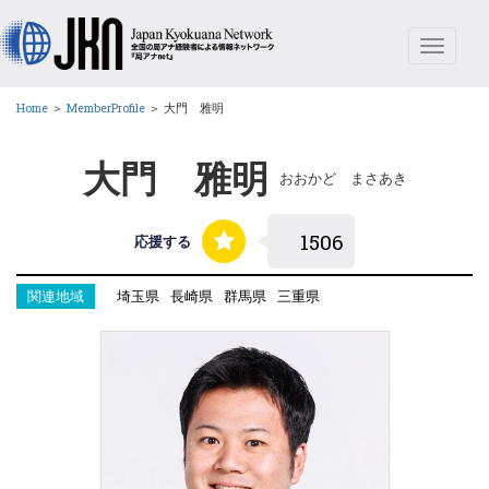
Toggle
navigat
Home
＞
MemberProfile
＞
大門 雅明
大門 雅明
おおかど まさあき
応援する
関連地域
埼玉県
長崎県
群馬県
三重県