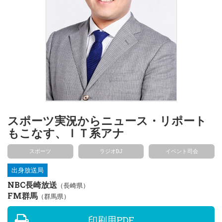
スポーツ実況からニュース・リポート
もこなす、ＩＴ系アナ
スポーツ
ラジオDJ
イベント司会
出身放送局
NBC長崎放送
（長崎県）
FM群馬
（群馬県）
印刷用PDF