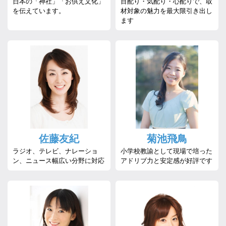
日本の「神社」「お供え文化」
目配り・気配り・心配りで、取
を伝えています。
材対象の魅力を最大限引き出し
ます
佐藤友紀
菊池飛鳥
ラジオ、テレビ、ナレーショ
小学校教諭として現場で培った
ン、ニュース幅広い分野に対応
アドリブ力と安定感が好評です