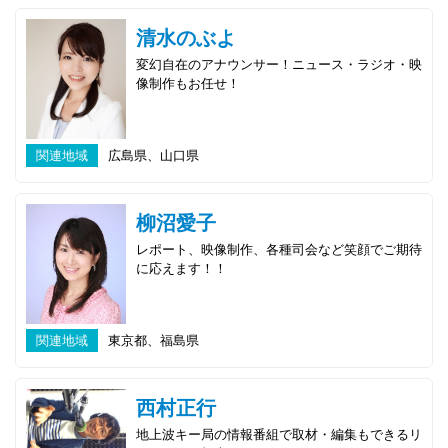
清水のぶよ
変幻自在のアナウンサー！ニュース・ラジオ・映
像制作もお任せ！
関連地域
広島県、山口県
柳沼愛子
レポート、映像制作、各種司会など笑顔でご期待
に応えます！！
関連地域
東京都、福島県
西村正行
地上波キー局の情報番組で取材・編集もできるリ