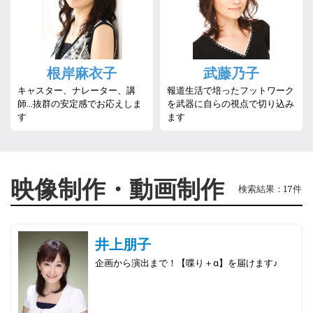
根岸麻衣子
武藤乃子
キャスター、ナレーター、講
報道生活で培ったフットワーク
師…抜群の安定感でお応えしま
を武器に自らの視点で切り込み
す
ます
映像制作・動画制作
検索結果：17件
井上朋子
企画から演出まで！【喋り＋α】を届けます♪