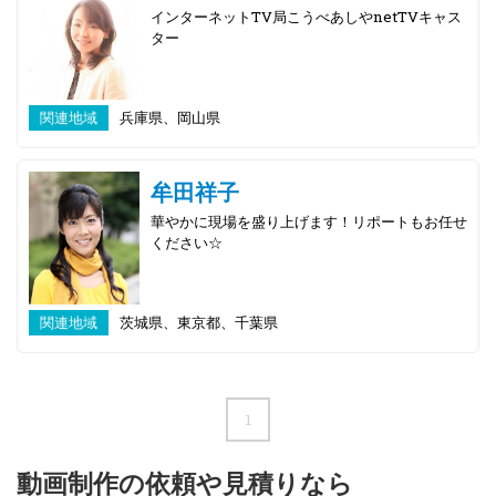
インターネットTV局こうべあしやnetTVキャス
ター
関連地域
兵庫県、岡山県
牟田祥子
華やかに現場を盛り上げます！リポートもお任せ
ください☆
関連地域
茨城県、東京都、千葉県
1
動画制作の依頼や見積りなら