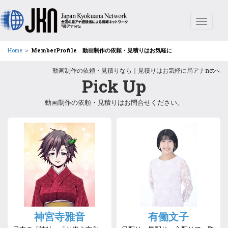
Toggle
navigat
Home
＞
MemberProfile 動画制作の依頼・見積りはお気軽に
動画制作の依頼・見積りなら｜見積りはお気軽に局アナnetへ
Pick Up
動画制作
の
依頼
・
見積り
はお問合せください。
神宮寺雅音
有働文子