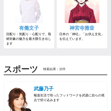
有働文子
神宮寺雅音
目配り・気配り・心配りで、取
日本の「神社」「お供え文化」
材対象の魅力を最大限引き出し
を伝えています。
ます
スポーツ
検索結果：21件
武藤乃子
報道生活で培ったフットワークを武器に自らの視
点で切り込みます