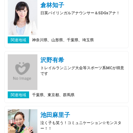
倉林知子
日英バイリンガルアナウンサー＆SDGsアナ！
関連地域
神奈川県、山形県、千葉県、埼玉県
沢野有希
トレイルランニング大会等スポーツ系MCが得意
です
関連地域
千葉県、東京都、群馬県
池田麻里子
泣く子も笑う！コミュニケーション☆モンスタ
ー！！