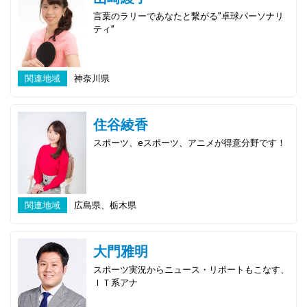
言葉のラリーであなたと繋がる"卓球パーソナリ
ティ”
関連地域
神奈川県
住谷綾香
スポーツ、eスポーツ、アニメが得意分野です！
関連地域
広島県、栃木県
大門雅明
スポーツ実況からニュース・リポートもこなす、
ＩＴ系アナ