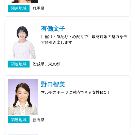
関連地域
群馬県
有働文子
目配り・気配り・心配りで、取材対象の魅力を最
大限引き出します
関連地域
茨城県、東京都
野口智美
マルチスポーツに対応できる女性MC！
関連地域
新潟県