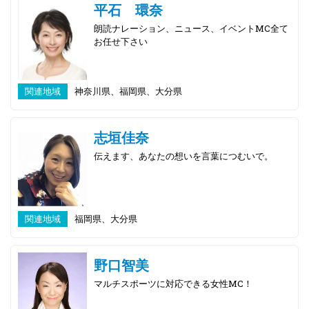
平石 環奈
朗読ナレーション、ニュース、イベントMC全て
お任せ下さい
関連地域
神奈川県、福岡県、大分県
志垣佳奈
伝えます、あなたの想いを言葉につむいで。
関連地域
福岡県、大分県
野口智美
マルチスポーツに対応できる女性MC！