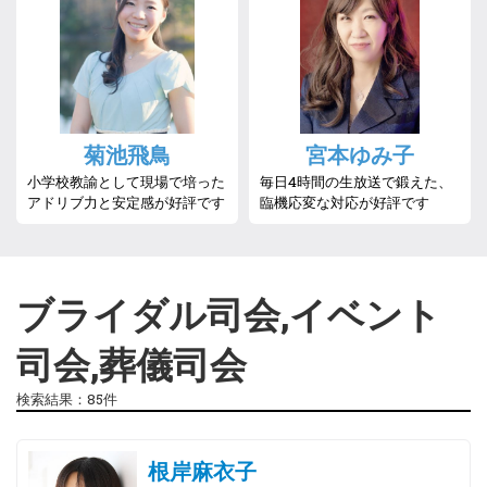
菊池飛鳥
宮本ゆみ子
小学校教諭として現場で培った
毎日4時間の生放送で鍛えた、
アドリブ力と安定感が好評です
臨機応変な対応が好評です
ブライダル司会,イベント
司会,葬儀司会
検索結果：85件
根岸麻衣子