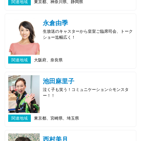
関連地域
東京都、神奈川県、静岡県
永倉由季
生放送のキャスターから皇室ご臨席司会、トーク
ショー迄幅広く！
関連地域
大阪府、奈良県
池田麻里子
泣く子も笑う！コミュニケーション☆モンスタ
ー！！
関連地域
東京都、宮崎県、埼玉県
西村美月