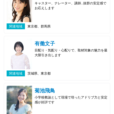
キャスター、ナレーター、講師…抜群の安定感で
お応えします
関連地域
東京都、群馬県
有働文子
目配り・気配り・心配りで、取材対象の魅力を最
大限引き出します
関連地域
茨城県、東京都
菊池飛鳥
小学校教諭として現場で培ったアドリブ力と安定
感が好評です