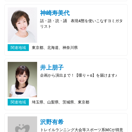
神崎寿美代
話・語・読・誦 表現4態を使いこなすヨミガタ
リスト
関連地域
東京都、北海道、神奈川県
井上朋子
企画から演出まで！【喋り＋α】を届けます♪
関連地域
埼玉県、山梨県、茨城県、東京都
沢野有希
トレイルランニング大会等スポーツ系MCが得意