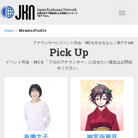
Toggle
navigat
Home
＞
MemberProfile
アナウンサーにイベント司会・MCを任せるなら｜局アナnet
Pick Up
イベント
司会
・
MC
を「プロの
アナウンサー
」に任せたい場合はお問合
せください。
有働文子
神宮寺雅音