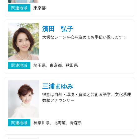
関連地域
東京都
濱田 弘子
大切なシーンを心を込めてお手伝い致します！
関連地域
埼玉県、東京都、秋田県
三浦まゆみ
得意は自然・環境・資源と芸術＆語学、文化系理
数脳アナウンサー
関連地域
神奈川県、北海道、青森県