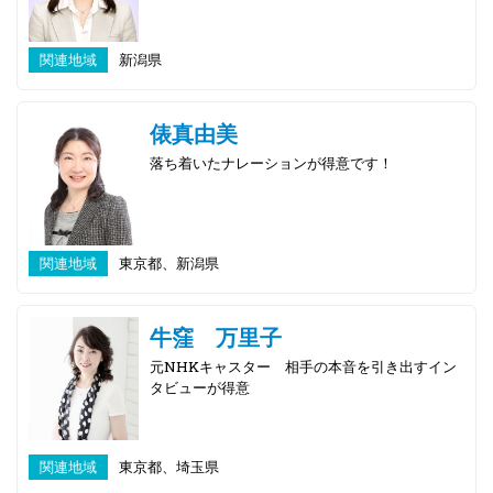
関連地域
新潟県
俵真由美
落ち着いたナレーションが得意です！
関連地域
東京都、新潟県
牛窪 万里子
元NHKキャスター 相手の本音を引き出すイン
タビューが得意
関連地域
東京都、埼玉県